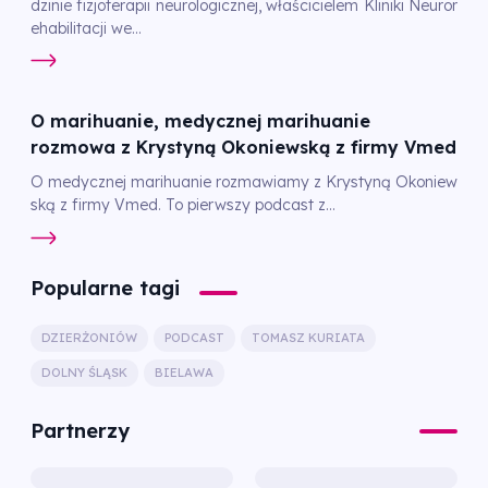
dzinie fizjoterapii neurologicznej, właścicielem Kliniki Neuror
ehabilitacji we...
O marihuanie, medycznej marihuanie
rozmowa z Krystyną Okoniewską z firmy Vmed
O medycznej marihuanie rozmawiamy z Krystyną Okoniew
ską z firmy Vmed. To pierwszy podcast z...
Popularne tagi
DZIERŻONIÓW
PODCAST
TOMASZ KURIATA
DOLNY ŚLĄSK
BIELAWA
Partnerzy