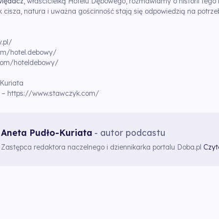
więdacz
, właścicielką Hotelu Dębowego, rozmawiamy o historii tego 
k cisza, natura i uważna gościnność stają się odpowiedzią na potr
.pl/
om/hotel.debowy/
com/hoteldebowy/
Kuriata
k –
https://www.stawczyk.com/
Aneta Pudło-Kuriata
- autor podcastu
Zastępca redaktora naczelnego i dziennikarka portalu Doba.pl
Czyt