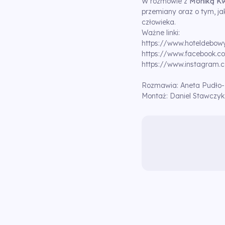
W rozmowie z
Moniką K
przemiany oraz o tym, ja
człowieka.
Ważne linki:
https://www.hoteldebowy
https://www.facebook.c
https://www.instagram.
Rozmawia: Aneta Pudło-
Montaż: Daniel Stawczy