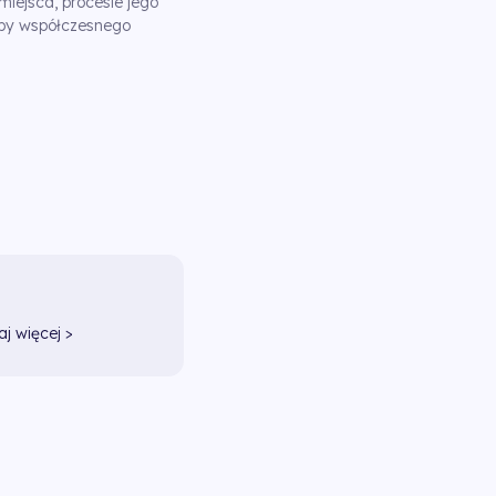
miejsca, procesie jego
zeby współczesnego
aj więcej >