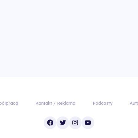
półpraca
Kontakt / Reklama
Podcasty
Aut
Facebook
Twitter
Instagram
YouTube