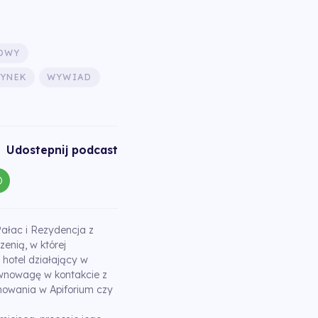
BOWY
YNEK
WYWIAD
Udostepnij podcast
 Pałac i Rezydencja z
zenią, w której
 hotel działający w
ównowagę w kontakcie z
nowania w Apiforium czy