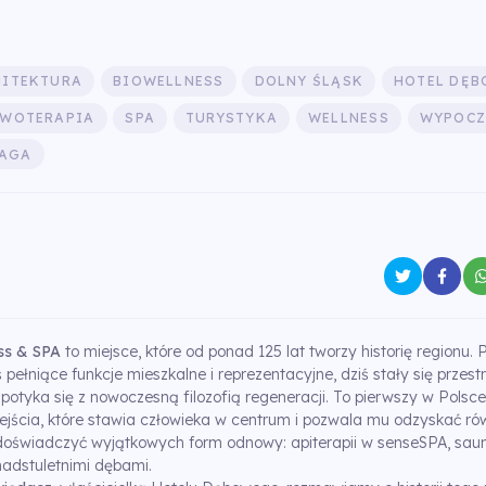
HITEKTURA
BIOWELLNESS
DOLNY ŚLĄSK
HOTEL DĘ
LWOTERAPIA
SPA
TURYSTYKA
WELLNESS
WYPOCZ
WAGA
ss & SPA
to miejsce, które od ponad 125 lat tworzy historię regionu.
pełniące funkcje mieszkalne i reprezentacyjne, dziś stały się przestr
spotyka się z nowoczesną filozofią regeneracji. To pierwszy w Polsce
ejścia, które stawia człowieka w centrum i pozwala mu odzyskać r
doświadczyć wyjątkowych form odnowy: apiterapii w senseSPA, sau
onadstuletnimi dębami.