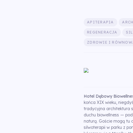
APITERAPIA
ARC
REGENERACJA
SI
ZDROWIE I RÓWNO
Hotel Dębowy Biowellne
końca XIX wieku, niegdyś 
tradycyjna architektura 
duchu biowellness — pod
naturą. Goście mogą tu 
silwoterapii w parku z p