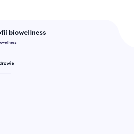
fii biowellness
iowellness
drowie