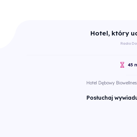
Hotel, który u
Radio Do
45 m
Hotel Dębowy Biowellness
Posłuchaj wywiadu