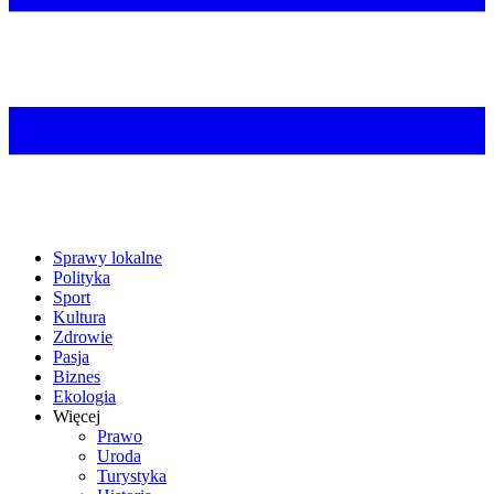
Sprawy lokalne
Polityka
Sport
Kultura
Zdrowie
Pasja
Biznes
Ekologia
Więcej
Prawo
Uroda
Turystyka