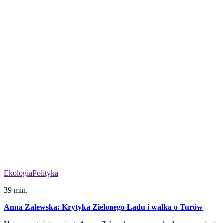
Ekologia
Polityka
39 min.
Anna Zalewska: Krytyka Zielonego Ładu i walka o Turów