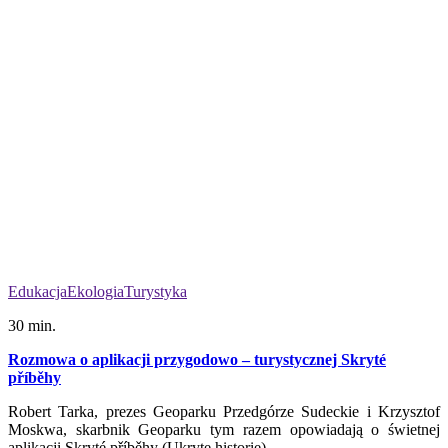
Edukacja
Ekologia
Turystyka
30 min.
Rozmowa o aplikacji przygodowo – turystycznej Skryté
příběhy
Robert Tarka, prezes Geoparku Przedgórze Sudeckie i Krzysztof
Moskwa, skarbnik Geoparku tym razem opowiadają o świetnej
aplikacji Skryté příběhy (Ukryte historie).