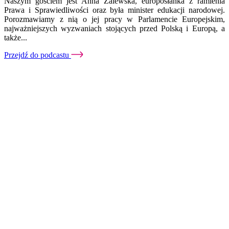
Naszym gościem jest Anna Zalewska, europosłanka z ramienia
Prawa i Sprawiedliwości oraz była minister edukacji narodowej.
Porozmawiamy z nią o jej pracy w Parlamencie Europejskim,
najważniejszych wyzwaniach stojących przed Polską i Europą, a
także...
Przejdź do podcastu