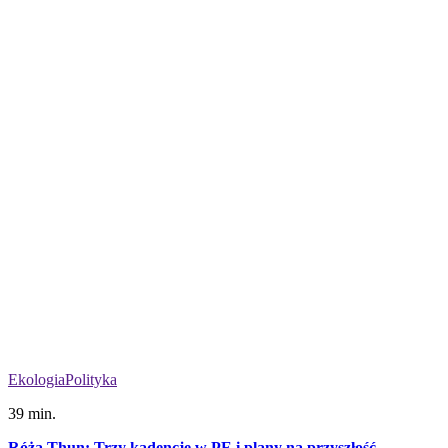
Ekologia
Polityka
39 min.
Róża Thun: Trzy kadencje w PE i plany na przyszłość