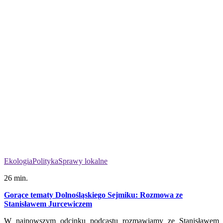
Ekologia
Polityka
Sprawy lokalne
26 min.
Gorące tematy Dolnośląskiego Sejmiku: Rozmowa ze
Stanisławem Jurcewiczem
W najnowszym odcinku podcastu rozmawiamy ze Stanisławem