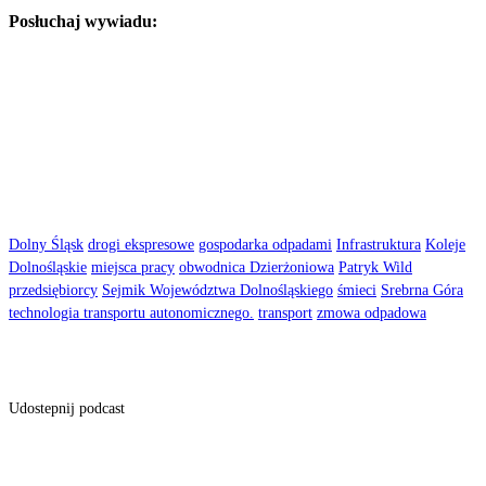
Posłuchaj wywiadu:
Dolny Śląsk
drogi ekspresowe
gospodarka odpadami
Infrastruktura
Koleje
Dolnośląskie
miejsca pracy
obwodnica Dzierżoniowa
Patryk Wild
przedsiębiorcy
Sejmik Województwa Dolnośląskiego
śmieci
Srebrna Góra
technologia transportu autonomicznego.
transport
zmowa odpadowa
Udostepnij podcast