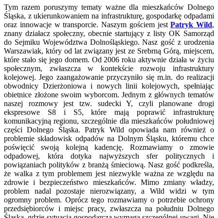
Tym razem poruszymy tematy ważne dla mieszkańców Dolnego
Śląska, z ukierunkowaniem na infrastrukturę, gospodarkę odpadami
oraz innowacje w transporcie. Naszym gościem jest
Patryk Wild
,
znany działacz społeczny, obecnie startujący z listy OK Samorząd
do Sejmiku Województwa Dolnośląskiego. Nasz gość z urodzenia
Warszawiak, który od lat związany jest ze Srebrną Górą, miejscem,
które stało się jego domem. Od 2006 roku aktywnie działa w życiu
społecznym, zwłaszcza w kontekście rozwoju infrastruktury
kolejowej. Jego zaangażowanie przyczyniło się m.in. do realizacji
obwodnicy Dzierżoniowa i nowych linii kolejowych, spełniając
obietnice złożone swoim wyborcom. Jednym z głównych tematów
naszej rozmowy jest tzw. sudecki Y, czyli planowane drogi
ekspresowe S8 i S5, które mają poprawić infrastrukturę
komunikacyjną regionu, szczególnie dla mieszkańców południowej
części Dolnego Śląska. Patryk Wild opowiada nam również o
problemie składowisk odpadów na Dolnym Śląsku, któremu chce
poświęcić swoją kolejną kadencję. Rozmawiamy o zmowie
odpadowej, która dotyka najwyższych sfer politycznych i
powiązaniach polityków z branżą śmieciową. Nasz gość podkreśla,
że walka z tym problemem jest niezwykle ważna ze względu na
zdrowie i bezpieczeństwo mieszkańców. Mimo zmiany władzy,
problem nadal pozostaje nierozwiązany, a Wild widzi w tym
ogromny problem. Oprócz tego rozmawiamy o potrzebie ochrony
przedsiębiorców i miejsc pracy, zwłaszcza na południu Dolnego
Śląska, gdzie sytuacja gospodarcza wymaga szczególnej uwagi. Nie