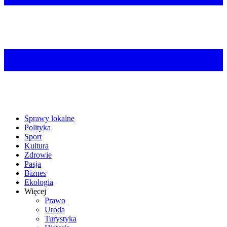
Sprawy lokalne
Polityka
Sport
Kultura
Zdrowie
Pasja
Biznes
Ekologia
Więcej
Prawo
Uroda
Turystyka