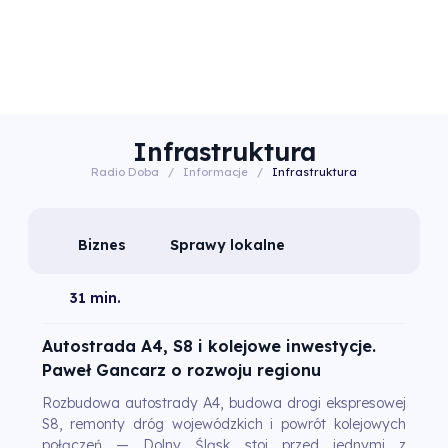
Infrastruktura
Radio Doba
/
Informacje
/
Infrastruktura
Biznes
Sprawy lokalne
31 min.
Autostrada A4, S8 i kolejowe inwestycje.
Paweł Gancarz o rozwoju regionu
Rozbudowa autostrady A4, budowa drogi ekspresowej
S8, remonty dróg wojewódzkich i powrót kolejowych
połączeń — Dolny Śląsk stoi przed jednymi z