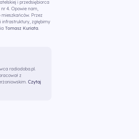
telskiej i przedsiębiorca
i nr 4. Opowie nam,
go mieszkańców. Przez
 infrastruktury, zgłębimy
wia
Tomasz Kuriata
.
awca radiodoba.pl.
pracował z
erżoniowskim.
Czytaj