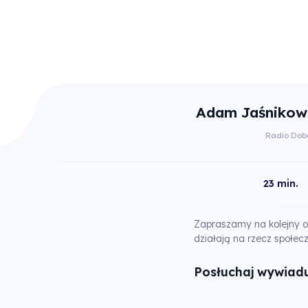
Adam Jaśnikows
Radio Dob
23 min.
Zapraszamy na kolejny o
działają na rzecz społec
Posłuchaj wywiadu