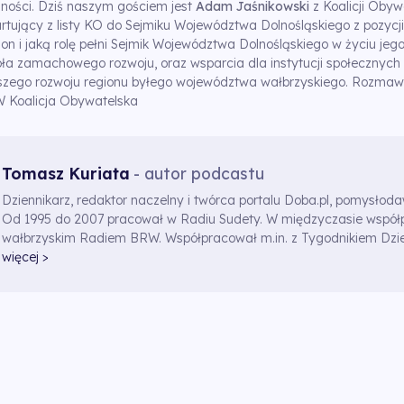
zności. Dziś naszym gościem jest
Adam Jaśnikowski
z Koalicji Obywa
tartujący z listy KO do Sejmiku Województwa Dolnośląskiego z pozycj
on i jaką rolę pełni Sejmik Województwa Dolnośląskiego w życiu je
oła zamachowego rozwoju, oraz wsparcia dla instytucji społecznych i
lszego rozwoju regionu byłego województwa wałbrzyskiego. Rozma
 Koalicja Obywatelska
Tomasz Kuriata
- autor podcastu
Dziennikarz, redaktor naczelny i twórca portalu Doba.pl, pomysłod
Od 1995 do 2007 pracował w Radiu Sudety. W międzyczasie współ
wałbrzyskim Radiem BRW. Współpracował m.in. z Tygodnikiem Dzi
więcej >