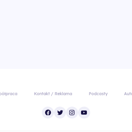
półpraca
Kontakt / Reklama
Podcasty
Aut
Facebook
Twitter
Instagram
YouTube