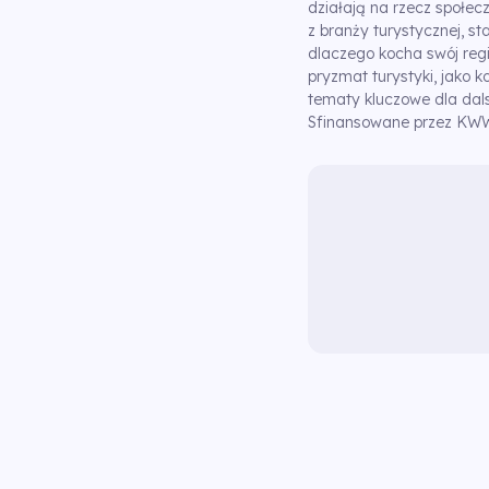
działają na rzecz społec
z branży turystycznej, s
dlaczego kocha swój regi
pryzmat turystyki, jako k
tematy kluczowe dla da
Sfinansowane przez KWW