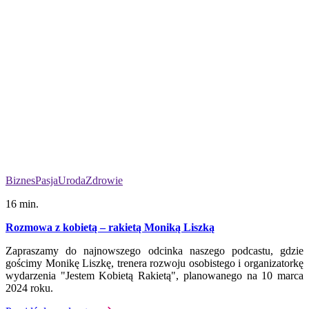
Biznes
Pasja
Uroda
Zdrowie
16 min.
Rozmowa z kobietą – rakietą Moniką Liszką
Zapraszamy do najnowszego odcinka naszego podcastu, gdzie
gościmy Monikę Liszkę, trenera rozwoju osobistego i organizatorkę
wydarzenia "Jestem Kobietą Rakietą", planowanego na 10 marca
2024 roku.