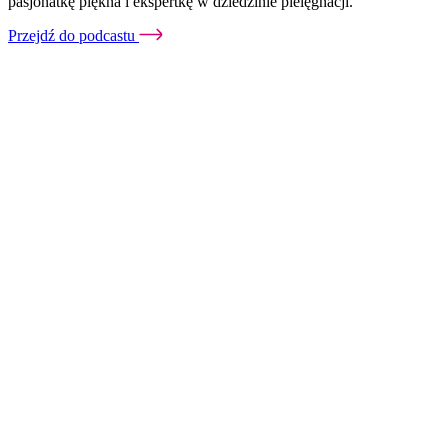
pasjonatkę piękna i ekspertkę w dziedzinie pielęgnacji.
Przejdź do podcastu