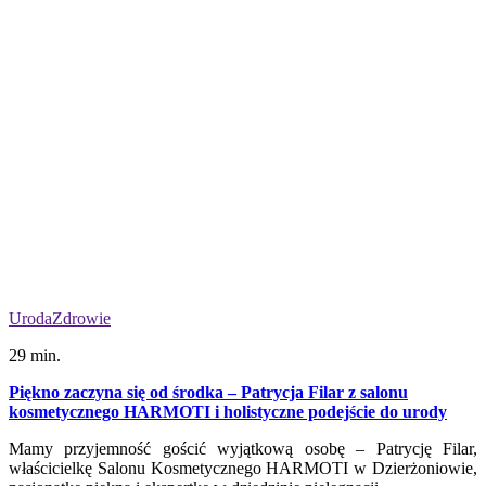
Uroda
Zdrowie
29 min.
Piękno zaczyna się od środka – Patrycja Filar z salonu
kosmetycznego HARMOTI i holistyczne podejście do urody
Mamy przyjemność gościć wyjątkową osobę – Patrycję Filar,
właścicielkę Salonu Kosmetycznego HARMOTI w Dzierżoniowie,