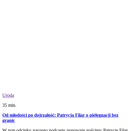
Uroda
35 min.
Od młodości po dojrzałość: Patrycja Filar o pielęgnacji bez
granic
W tym odcinku naszego podcastu ponownie gościmy Patrycję Filar,