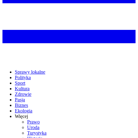
Sprawy lokalne
Polityka
Sport
Kultura
Zdrowie
Pasja
Biznes
Ekologia
Więcej
Prawo
Uroda
Turystyka