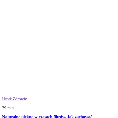
Uroda
Zdrowie
29 min.
Naturalne piękno w czasach filtrów. Jak zachować