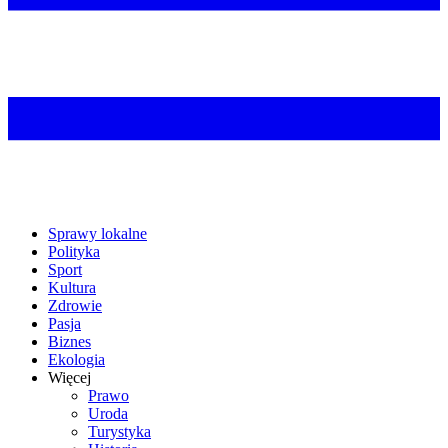
Sprawy lokalne
Polityka
Sport
Kultura
Zdrowie
Pasja
Biznes
Ekologia
Więcej
Prawo
Uroda
Turystyka