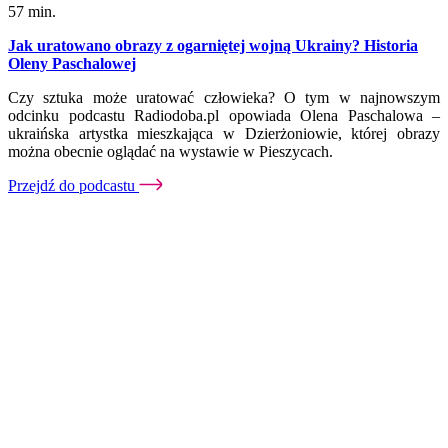
57 min.
Jak uratowano obrazy z ogarniętej wojną Ukrainy? Historia
Oleny Paschalowej
Czy sztuka może uratować człowieka? O tym w najnowszym
odcinku podcastu Radiodoba.pl opowiada Olena Paschalowa –
ukraińska artystka mieszkająca w Dzierżoniowie, której obrazy
można obecnie oglądać na wystawie w Pieszycach.
Przejdź do podcastu