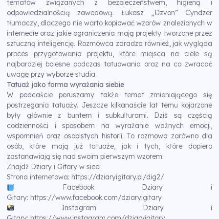
tematów związanych z bezpieczeństwem, higieną i
odpowiedzialnością zawodową. Łukasz „Dzvon” Cyndzer
tłumaczy, dlaczego nie warto kopiować wzorów znalezionych w
internecie oraz jakie ograniczenia mają projekty tworzone przez
sztuczną inteligencję. Rozmówca zdradza również, jak wygląda
proces przygotowania projektu, które miejsca na ciele są
najbardziej bolesne podczas tatuowania oraz na co zwracać
uwagę przy wyborze studia.
Tatuaż jako forma wyrażania siebie
W podcaście poruszamy także temat zmieniającego się
postrzegania tatuaży. Jeszcze kilkanaście lat temu kojarzone
były głównie z buntem i subkulturami. Dziś są częścią
codzienności i sposobem na wyrażanie ważnych emocji,
wspomnień oraz osobistych historii. To rozmowa zarówno dla
osób, które mają już tatuaże, jak i tych, które dopiero
zastanawiają się nad swoim pierwszym wzorem.
Znajdź Dziary i Gitary w sieci
Strona internetowa:
https://dziaryigitary.pl/dig2/
Facebook Dziary i
Gitary:
https://www.facebook.com/dziaryigitary
Instagram Dziary i
Gitary:
https://www.instagram.com/dziaryigitary