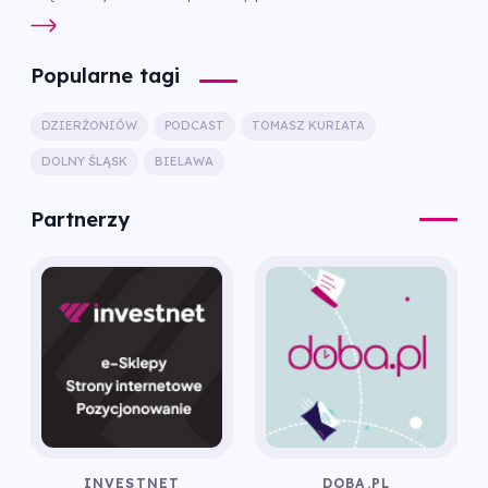
Popularne tagi
DZIERŻONIÓW
PODCAST
TOMASZ KURIATA
DOLNY ŚLĄSK
BIELAWA
Partnerzy
INVESTNET
DOBA.PL