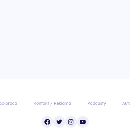
półpraca
Kontakt / Reklama
Podcasty
Aut
Facebook
Twitter
Instagram
YouTube