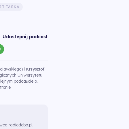
RT TARKA
Udostepnij podcast
cławskiego) i
Krzysztof
ogicznych Uniwersytetu
kolejnym podcaście o…
tronie
awca radiodoba.pl.