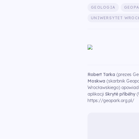
GEOLOGIA
GEOPA
UNIWERSYTET WROC
Robert Tarka
(prezes Ge
Moskwa
(skarbnik Geopa
Wrocławskiego) opowiadaj
aplikacji
Skryté příběhy
(
https://geopark.org.pl/