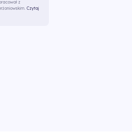
pracował z
erżoniowskim.
Czytaj