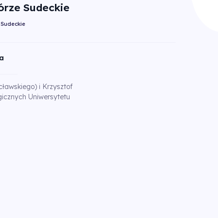
órze Sudeckie
 Sudeckie
a
ławskiego) i Krzysztof
gicznych Uniwersytetu