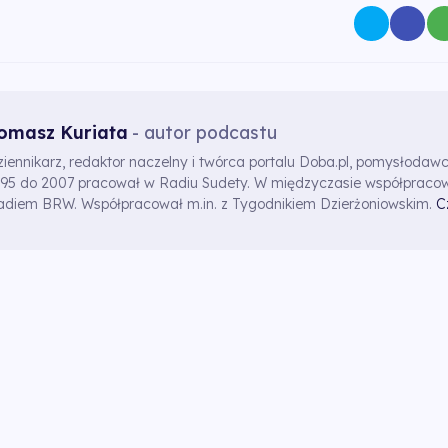
omasz Kuriata
- autor podcastu
ziennikarz, redaktor naczelny i twórca portalu Doba.pl, pomysłodaw
995 do 2007 pracował w Radiu Sudety. W międzyczasie współpracow
adiem BRW. Współpracował m.in. z Tygodnikiem Dzierżoniowskim.
C