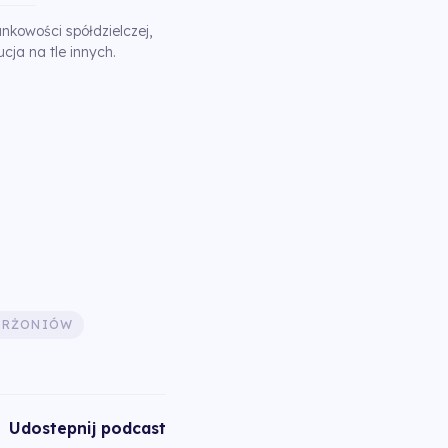
kowości spółdzielczej,
ucja na tle innych.
ERŻONIÓW
Udostepnij podcast