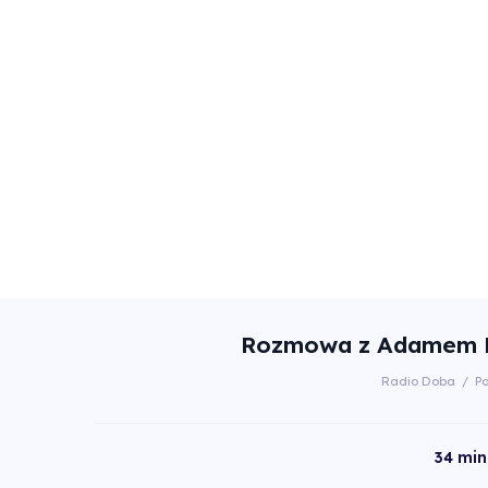
Rozmowa z Adamem N
Radio Doba
/
P
34 min