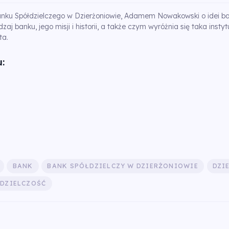
u Spółdzielczego w Dzierżoniowie, Adamem Nowakowski o idei ban
zaj banku, jego misji i historii, a także czym wyróżnia się taka instyt
ta.
:
BANK
BANK SPÓŁDZIELCZY W DZIERŻONIOWIE
DZI
DZIELCZOŚĆ