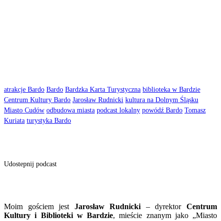
atrakcje Bardo
Bardo
Bardzka Karta Turystyczna
biblioteka w Bardzie
Centrum Kultury Bardo
Jarosław Rudnicki
kultura na Dolnym Śląsku
Miasto Cudów
odbudowa miasta
podcast lokalny
powódź Bardo
Tomasz
Kuriata
turystyka Bardo
Udostepnij podcast
Moim gościem jest
Jarosław Rudnicki
– dyrektor
Centrum
Kultury i Biblioteki w Bardzie
, mieście znanym jako „Miasto