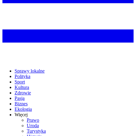
Sprawy lokalne
Polityka
Sport
Kultura
Zdrowie
Pasja
Biznes
Ekologia
Więcej
Prawo
Uroda
Turystyka