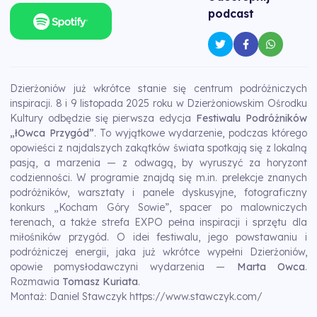
podcast
Dzierżoniów już wkrótce stanie się centrum podróżniczych
inspiracji. 8 i 9 listopada 2025 roku w Dzierżoniowskim Ośrodku
Kultury odbędzie się pierwsza edycja
Festiwalu Podróżników
„łOwca Przygód”
. To wyjątkowe wydarzenie, podczas którego
opowieści z najdalszych zakątków świata spotkają się z lokalną
pasją, a marzenia — z odwagą, by wyruszyć za horyzont
codzienności. W programie znajdą się m.in. prelekcje znanych
podróżników, warsztaty i panele dyskusyjne, fotograficzny
konkurs „Kocham Góry Sowie”, spacer po malowniczych
terenach, a także strefa EXPO pełna inspiracji i sprzętu dla
miłośników przygód. O idei festiwalu, jego powstawaniu i
podróżniczej energii, jaka już wkrótce wypełni Dzierżoniów,
opowie pomysłodawczyni wydarzenia —
Marta Owca
.
Rozmawia
Tomasz Kuriata
.
Montaż: Daniel Stawczyk
https://www.stawczyk.com/