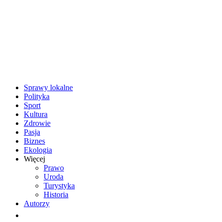
Sprawy lokalne
Polityka
Sport
Kultura
Zdrowie
Pasja
Biznes
Ekologia
Więcej
Prawo
Uroda
Turystyka
Historia
Autorzy