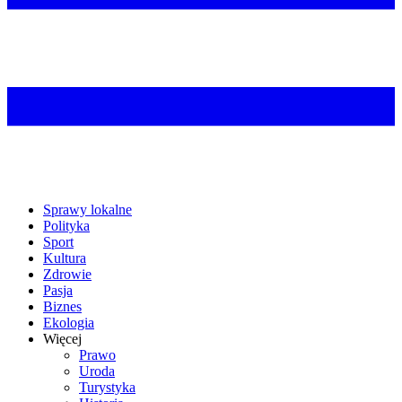
Sprawy lokalne
Polityka
Sport
Kultura
Zdrowie
Pasja
Biznes
Ekologia
Więcej
Prawo
Uroda
Turystyka