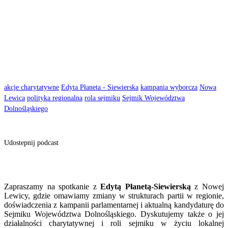
akcje charytatywne
Edyta Płaneta - Siewierska
kampania wyborcza
Nowa
Lewica
polityka regionalna
rola sejmiku
Sejmik Województwa
Dolnośląskiego
Udostepnij podcast
Zapraszamy na spotkanie z
Edytą Płanetą-Siewierską
z Nowej
Lewicy, gdzie omawiamy zmiany w strukturach partii w regionie,
doświadczenia z kampanii parlamentarnej i aktualną kandydaturę do
Sejmiku Województwa Dolnośląskiego. Dyskutujemy także o jej
działalności charytatywnej i roli sejmiku w życiu lokalnej