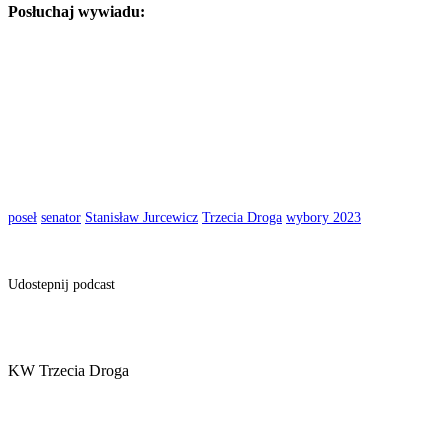
Posłuchaj wywiadu:
poseł
senator
Stanisław Jurcewicz
Trzecia Droga
wybory 2023
Udostepnij podcast
KW Trzecia Droga