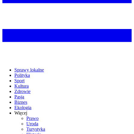
Sprawy lokalne
Polityka
Sport
Kultura
Zdrowie
Pasja
Biznes
Ekologia
Więcej
Prawo
Uroda
Turystyka