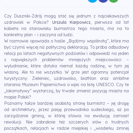
Czy Duszniki-Zdrój mogą stać się jednym z najciekawszych
uzdrowisk w Polsce?
Urszula Karpowicz
, pierwsza od lat
kobieta na stanowisku burmistrza tego miasta, ma na to
konkretny plan – i zaczyna od ludzi.
W rozmowie opowiada o haśle „Bądźmy wspólnotą”, które ma
być czymś więcej niż polityczną deklaracją. To próba odbudowy
relacji po latach negatywnych podziałów i odpowiedź na jeden
z największych problemów mniejszych miejscowości –
wyludnianie, które dotyka niemal każdą rodzinę, w tym jej
własną. Ale to nie wszystko. W grze jest ogromny potencjał
turystyczny: Zieleniec, uzdrowisko, biathlon oraz ambitne
starania Muzeum Papiernictwa o wpis na listę UNESCO. Czy te
„lokomotywy” wystarczą, by trwale zmienić pozycję miasta na
mapie Polski?
Poznamy także bardziej osobistą stronę burmistrz – jej drogę
od architektury, przez pasję przewodnika sudeckiego, aż po
zarządzanie gminą, w której stawia na ewolucję zamiast
rewolucji. Nie zabraknie też szczerych słów o trudnych
początkach, relacjach w radzie miejskiej i „wiaderku zimnej