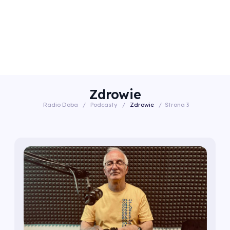
Zdrowie
Radio Doba
/
Podcasty
/
Zdrowie
/
Strona 3