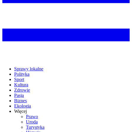
Sprawy lokalne
Polityka
Sport
Kultura
Zdrowie
Pasja
Biznes
Ekologia
Więcej
Prawo
Uroda
Turystyka