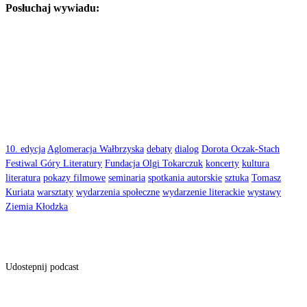
Posłuchaj wywiadu:
10. edycja
Aglomeracja Wałbrzyska
debaty
dialog
Dorota Oczak-Stach
Festiwal Góry Literatury
Fundacja Olgi Tokarczuk
koncerty
kultura
literatura
pokazy filmowe
seminaria
spotkania autorskie
sztuka
Tomasz
Kuriata
warsztaty
wydarzenia społeczne
wydarzenie literackie
wystawy
Ziemia Kłodzka
Udostepnij podcast