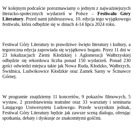
W kolejnym podcaście porozmawiamy o jednym z najważniejszych
literacko-społecznych wydarzeń w Polsce –
Festiwalu Góry
Literatury
. Przed nami jubileuszowa, 10. edycja tego wyjątkowego
festiwalu, która odbędzie się w dniach 4-14 lipca 2024 roku.
Festiwal Góry Literatury to prawdziwe święto literatury i kultury, a
tegoroczna edycja zapowiada się wyjątkowo bogato. Przez 11 dni w
23 lokalizacjach Ziemi Kłodzkiej i Aglomeracji Wałbrzyskiej
odbędzie się rekordowa liczba ponad 150 wydarzeń. Ponad 230
gości odwiedzi miejsca takie jak Nowa Ruda, Kłodzko, Wałbrzych,
Świdnica, Ludwikowice Kłodzkie oraz Zamek Sarny w Ścinawce
Górnej.
W programie znajdziemy 11 koncertów, 9 pokazów filmowych, 5
wystaw, 2 przedstawienia teatralne oraz 33 warsztaty i seminaria
Latającego Uniwersytetu Ludowego. Przede wszystkim jednak,
Festiwal Góry Literatury będzie jak zawsze sceną dialogu, oferując
spotkania, debaty i dyskusje ze znakomitymi gośćmi.