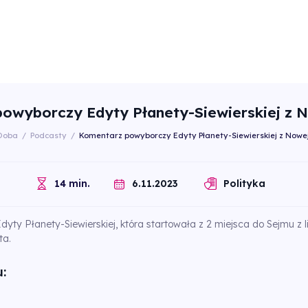
owyborczy Edyty Płanety-Siewierskiej z 
Doba
/
Podcasty
/
Komentarz powyborczy Edyty Płanety-Siewierskiej z Nowe
6.11.2023
14 min.
Polityka
ty Płanety-Siewierskiej, która startowała z 2 miejsca do Sejmu z l
ta.
: