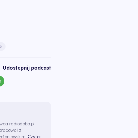
3
Udostepnij podcast
awca radiodoba.pl.
pracował z
erżoniowskim.
Czytaj