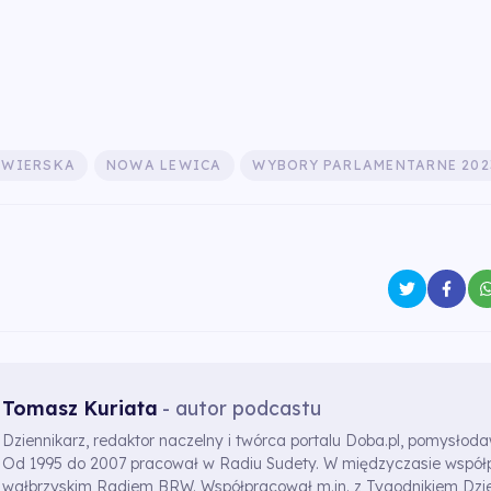
IEWIERSKA
NOWA LEWICA
WYBORY PARLAMENTARNE 202
Tomasz Kuriata
- autor podcastu
Dziennikarz, redaktor naczelny i twórca portalu Doba.pl, pomysłod
Od 1995 do 2007 pracował w Radiu Sudety. W międzyczasie współ
wałbrzyskim Radiem BRW. Współpracował m.in. z Tygodnikiem Dzi