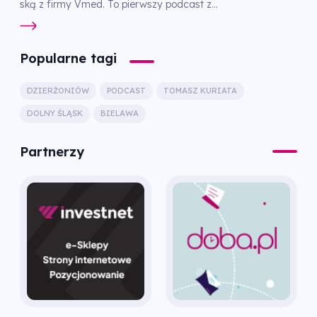
ską z firmy Vmed. To pierwszy podcast z...
Popularne tagi
DZIERŻONIÓW
PODCAST
TOMASZ KURIATA
DOLNY ŚLĄSK
BIELAWA
Partnerzy