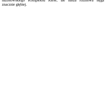
nazistowskiego Kompleksu Riese, ale nasza rozmowa sięga
znacznie głębiej.