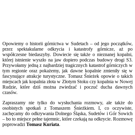
Opowiemy o historii górnictwa w Sudetach – od jego początków,
przez spektakularne odkrycia i katastrofy górnicze, aż po
współczesne biedaszyby. Dowiecie się także o nieznanej kopalni,
której istnienie wyszło na jaw dopiero podczas budowy drogi S3.
Przywołamy jedną z najbardziej tragicznych katastrof górniczych w
tym regionie oraz pokażemy, jak dawne kopalnie zmieniły się w
fascynujące atrakcje turystyczne. Tomasz Śnieżek opowie o takich
miejscach jak kopalnia złota w Złotym Stoku czy kopalnia w Nowej
Rudzie, które dziś można zwiedzać i poczuć ducha dawnych
czasów.
Zapraszamy nie tylko do wysłuchania rozmowy, ale także do
osobistych spotkań z Tomaszem Śnieżkiem. I, co oczywiste,
zachęcamy do odkrywania Dolnego Śląska, Sudetów i Gór Sowich
– bo to miejsce pełne tajemnic, które czekają na odkrycie. Rozmowę
poprowadzi
Tomasz Kuriata
.