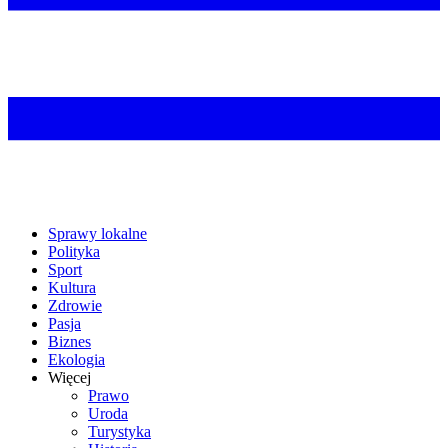
Sprawy lokalne
Polityka
Sport
Kultura
Zdrowie
Pasja
Biznes
Ekologia
Więcej
Prawo
Uroda
Turystyka