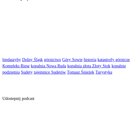
biedaszyby
Dolny Śląsk
górnictwo
Góry Sowie
historia
katastrofy górnicze
Kompleks Riese
kopalnia Nowa Ruda
kopalnia złota Złoty Stok
kopalnie
podziemia
Sudety
tajemnice Sudetów
Tomasz Śnieżek
Turystyka
Udostepnij podcast