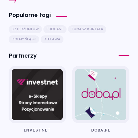
Popularne tagi
DZIERŻONIÓW
PODCAST
TOMASZ KURIATA
DOLNY ŚLĄSK
BIELAWA
Partnerzy
INVESTNET
DOBA.PL