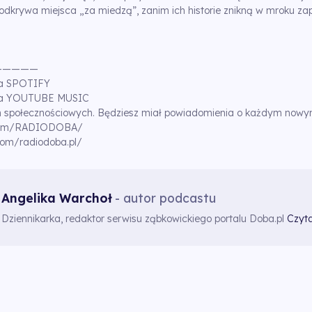
a odkrywa miejsca „za miedzą”, zanim ich historie znikną w mroku 
—————
na SPOTIFY
 na YOUTUBE MUSIC
 społecznościowych. Będziesz miał powiadomienia o każdym nowy
.com/RADIODOBA/
com/radiodoba.pl/
Angelika Warchoł
- autor podcastu
Dziennikarka, redaktor serwisu ząbkowickiego portalu Doba.pl
Czyta