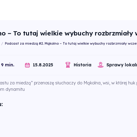
o – To tutaj wielkie wybuchy rozbrzmiały 
/
Podcast za miedzą #2. Mąkolno – To tutaj wielkie wybuchy rozbrzmiały wcze
15.8.2025
9 min.
Historia
Sprawy lokal
stu za miedzą” przenoszę słuchaczy do Mąkolna, wsi, w której huk
iem dynamitu
: