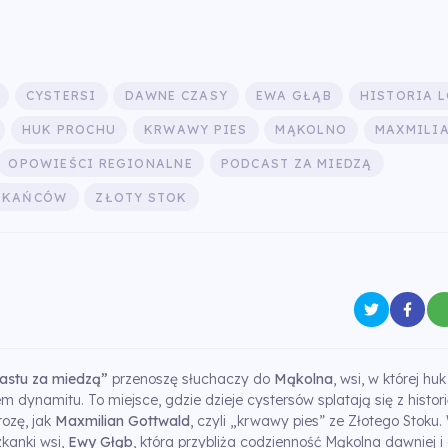
CYSTERSI
DAWNE CZASY
EWA GŁĄB
HISTORIA 
HUK PROCHU
KRWAWY PIES
MĄKOLNO
MAXMILI
OPOWIEŚCI REGIONALNE
PODCAST ZA MIEDZĄ
ZKAŃCÓW
ZŁOTY STOK
astu za miedzą”
przenoszę słuchaczy do
Mąkolna
, wsi, w której h
m dynamitu. To miejsce, gdzie dzieje cystersów splatają się z histo
ozę, jak
Maxmilian Gottwald
, czyli „krwawy pies” ze Złotego Stoku.
kanki wsi,
Ewy Głąb
, która przybliża codzienność Mąkolna dawniej i