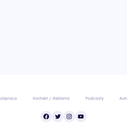
półpraca
Kontakt / Reklama
Podcasty
Aut
Facebook
Twitter
Instagram
YouTube