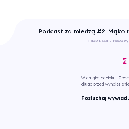
Podcast za miedzą #2. Mąkoln
Radio Doba
/
Podcasty
W drugim odcinku „Podca
długo przed wynalezien
Posłuchaj wywiadu