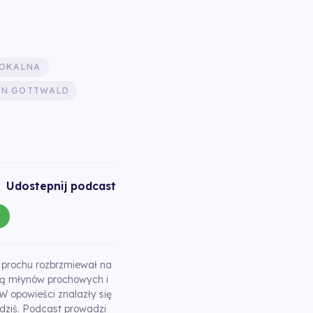
LOKALNA
AN GOTTWALD
Udostepnij podcast
uk prochu rozbrzmiewał na
rią młynów prochowych i
 W opowieści znalazły się
 dziś. Podcast prowadzi