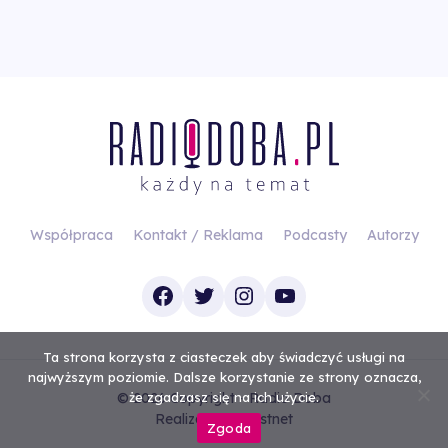
Współpraca
Kontakt / Reklama
Podcasty
Autorzy
Facebook
Twitter
Instagram
YouTube
Ta strona korzysta z ciasteczek aby świadczyć usługi na
najwyższym poziomie. Dalsze korzystanie ze strony oznacza,
© 2026 Copyright - Radio Doba
że zgadzasz się na ich użycie.
Realizacja
Investnet
Zgoda