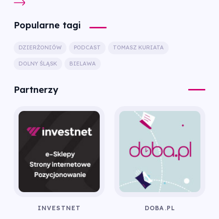
Popularne tagi
DZIERŻONIÓW
PODCAST
TOMASZ KURIATA
DOLNY ŚLĄSK
BIELAWA
Partnerzy
INVESTNET
DOBA.PL