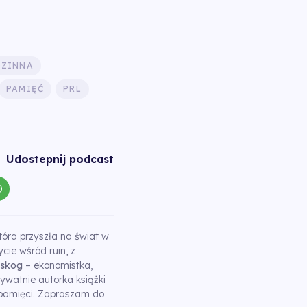
DZINNA
PAMIĘĆ
PRL
Udostepnij podcast
tóra przyszła na świat w
cie wśród ruin, z
dskog
– ekonomistka,
rywatnie autorka książki
i pamięci. Zapraszam do