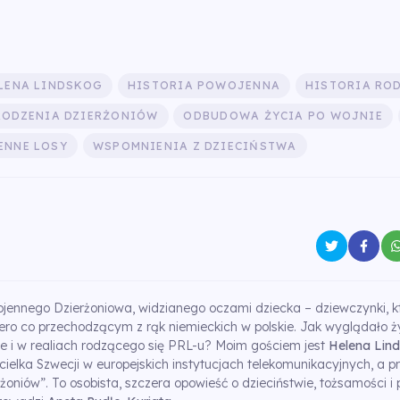
LENA LINDSKOG
HISTORIA POWOJENNA
HISTORIA RO
RODZENIA DZIERŻONIÓW
ODBUDOWA ŻYCIA PO WOJNIE
ENNE LOSY
WSPOMNIENIA Z DZIECIŃSTWA
jennego Dzierżoniowa, widzianego oczami dziecka – dziewczynki, k
ero co przechodzącym z rąk niemieckich w polskie. Jak wyglądało ży
e i w realiach rodzącego się PRL-u? Moim gościem jest
Helena Lin
cielka Szwecji w europejskich instytucjach telekomunikacyjnych, a p
rżoniów”. To osobista, szczera opowieść o dzieciństwie, tożsamości 