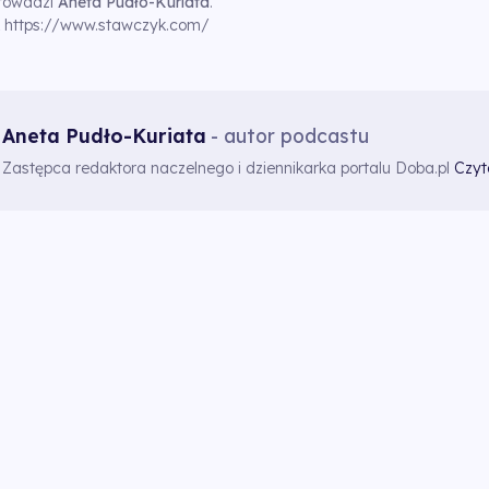
Prowadzi
Aneta Pudło-Kuriata
.
k
https://www.stawczyk.com/
Aneta Pudło-Kuriata
- autor podcastu
Zastępca redaktora naczelnego i dziennikarka portalu Doba.pl
Czyt