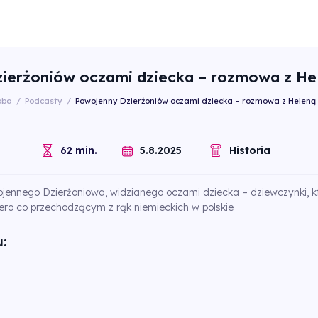
ierżoniów oczami dziecka – rozmowa z He
oba
/
Podcasty
/
Powojenny Dzierżoniów oczami dziecka – rozmowa z Heleną
5.8.2025
62 min.
Historia
jennego Dzierżoniowa, widzianego oczami dziecka – dziewczynki, k
ero co przechodzącym z rąk niemieckich w polskie
: