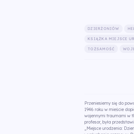
DZIERŻONIÓW
HE
KSIĄŻKA MIEJSCE U
TOŻSAMOŚĆ
WOJ
Przeniesiemy się do powo
1946 roku w mieście dopi
wojennymi traumami w tl
profesor, była przedstawi
„Miejsce urodzenia: Dzie