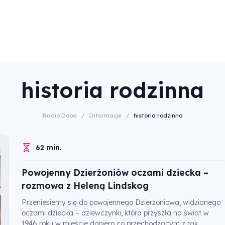
historia rodzinna
Radio Doba
/
Informacje
/
historia rodzinna
62 min.
Powojenny Dzierżoniów oczami dziecka –
rozmowa z Heleną Lindskog
Przeniesiemy się do powojennego Dzierżoniowa, widzianego
oczami dziecka – dziewczynki, która przyszła na świat w
1946 roku w mieście dopiero co przechodzącym z rąk