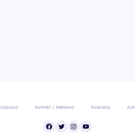
półpraca
Kontakt / Reklama
Podcasty
Aut
Facebook
Twitter
Instagram
YouTube