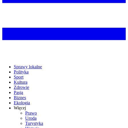
Sprawy lokalne
Polityka
Sport
Kultura
Zdrowie
Pasja
Biznes
Ekologia
Więcej
Prawo
Uroda
Turystyka