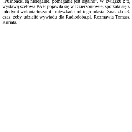
„Pushbacki są nielegalne, pomaganie jest legalne”. W związku z tą
wystawą szefowa PAH pojawiła się w Dzierżoniowie, spotkała się z
młodymi wolontariuszami i mieszkańcami tego miasta. Znalazła też
czas, żeby udzielić wywiadu dla Radiodoba.pl. Rozmawia Tomasz
Kuriata.