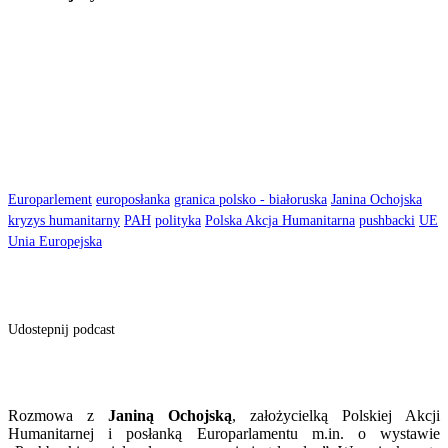
Europarlement
europosłanka
granica polsko - białoruska
Janina Ochojska
kryzys humanitarny
PAH
polityka
Polska Akcja Humanitarna
pushbacki
UE
Unia Europejska
Udostepnij podcast
Rozmowa z
Janiną Ochojską
, założycielką Polskiej Akcji
Humanitarnej i posłanką Europarlamentu m.in. o wystawie