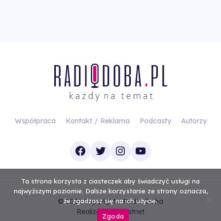
Współpraca
Kontakt / Reklama
Podcasty
Autorzy
Facebook
Twitter
Instagram
YouTube
Ta strona korzysta z ciasteczek aby świadczyć usługi na
najwyższym poziomie. Dalsze korzystanie ze strony oznacza,
© 2026 Copyright - Radio Doba
że zgadzasz się na ich użycie.
Realizacja
Investnet
Zgoda