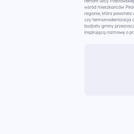
remont ulicy Piastowskie
wśród mieszkańców Piław
regionie, która powstała 
czy termomodernizacja o
budżetu gminy przeznacz
inspirującą rozmowę o pr