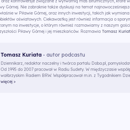
j oraz kontrowersje związane z wytwórnią mas bitumicznych, które w
y Górnej. Nie zabraknie także dyskusji na temat najnowocześniejsz
właśnie w Piławie Górnej, oraz innych inwestycji, takich jak wymiana
biektów oświatowych. Ciekawostką jest również informacja o spor
onym na inwestycje, o którym również rozmawiamy z naszym goście
zyszłości Piławy Górnej i jej mieszkańców. Rozmawia
Tomasz Kuria
Tomasz Kuriata
- autor podcastu
Dziennikarz, redaktor naczelny i twórca portalu Doba.pl, pomysłod
Od 1995 do 2007 pracował w Radiu Sudety. W międzyczasie współ
wałbrzyskim Radiem BRW. Współpracował m.in. z Tygodnikiem Dzi
więcej >