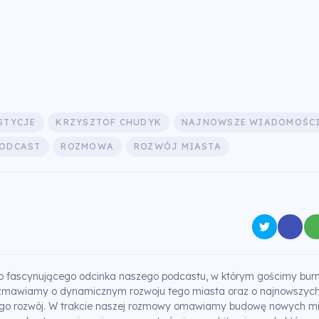
STYCJE
KRZYSZTOF CHUDYK
NAJNOWSZE WIADOMOŚC
ODCAST
ROZMOWA
ROZWÓJ MIASTA
 fascynującego odcinka naszego podcastu, w którym gościmy burmi
zmawiamy o dynamicznym rozwoju tego miasta oraz o najnowszych 
ego rozwój. W trakcie naszej rozmowy omawiamy budowę nowych mi