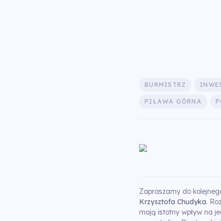
BURMISTRZ
INWE
PIŁAWA GÓRNA
P
Zapraszamy do kolejnego
Krzysztofa Chudyka
. Ro
mają istotny wpływ na j