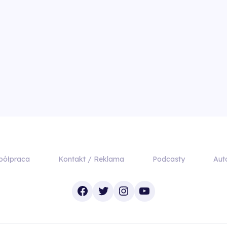
półpraca
Kontakt / Reklama
Podcasty
Aut
Facebook
Twitter
Instagram
YouTube