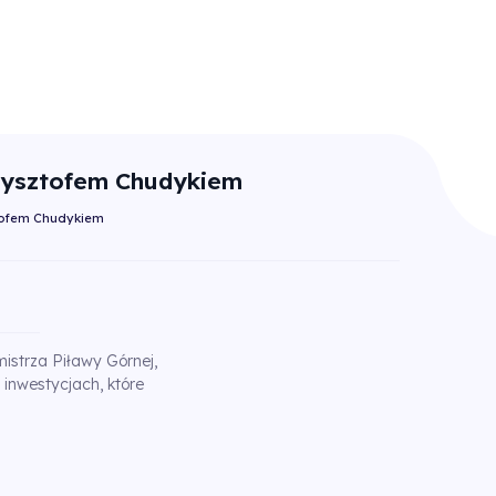
rzysztofem Chudykiem
ztofem Chudykiem
strza Piławy Górnej,
nwestycjach, które