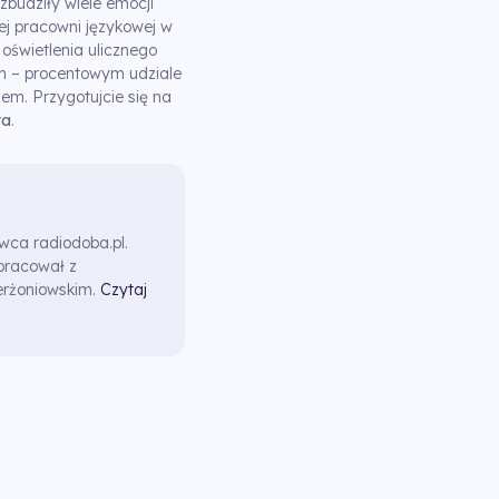
zbudziły wiele emocji
ej pracowni językowej w
 oświetlenia ulicznego
ym – procentowym udziale
m. Przygotujcie się na
ta
.
awca radiodoba.pl.
pracował z
erżoniowskim.
Czytaj