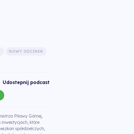
I
NOWY ODCINEK
Udostepnij podcast
strza Piławy Górnej,
inwestycjach, które
eszkań spółdzielczych,