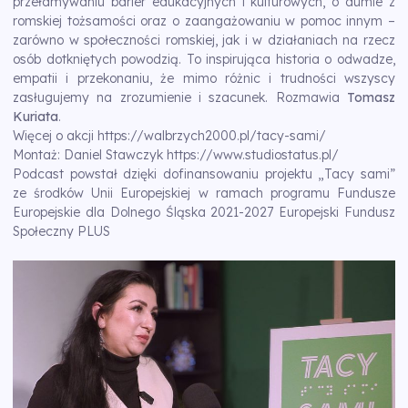
przełamywaniu barier edukacyjnych i kulturowych, o dumie z
romskiej tożsamości oraz o zaangażowaniu w pomoc innym –
zarówno w społeczności romskiej, jak i w działaniach na rzecz
osób dotkniętych powodzią. To inspirująca historia o odwadze,
empatii i przekonaniu, że mimo różnic i trudności wszyscy
zasługujemy na zrozumienie i szacunek. Rozmawia
Tomasz
Kuriata
.
Więcej o akcji
https://walbrzych2000.pl/tacy-sami/
Montaż: Daniel Stawczyk
https://www.studiostatus.pl/
Podcast powstał dzięki dofinansowaniu projektu „Tacy sami”
ze środków Unii Europejskiej w ramach programu Fundusze
Europejskie dla Dolnego Śląska 2021-2027 Europejski Fundusz
Społeczny PLUS