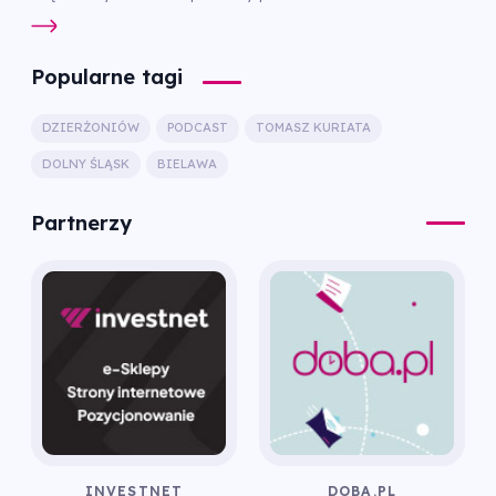
Popularne tagi
DZIERŻONIÓW
PODCAST
TOMASZ KURIATA
DOLNY ŚLĄSK
BIELAWA
Partnerzy
INVESTNET
DOBA.PL