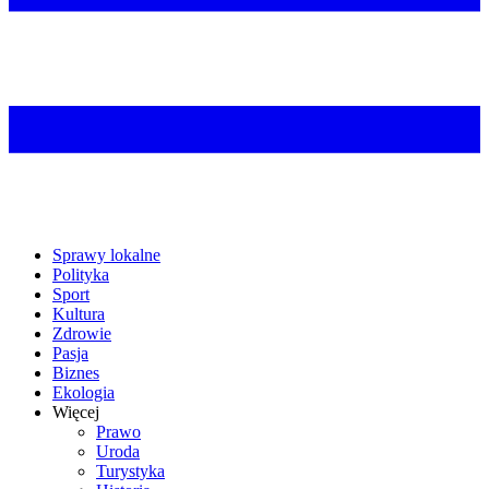
Sprawy lokalne
Polityka
Sport
Kultura
Zdrowie
Pasja
Biznes
Ekologia
Więcej
Prawo
Uroda
Turystyka