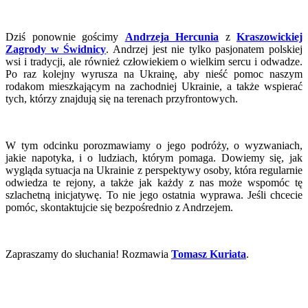
Dziś ponownie gościmy
Andrzeja Hercunia
z
Kraszowickiej
Zagrody w Świdnicy
. Andrzej jest nie tylko pasjonatem polskiej
wsi i tradycji, ale również człowiekiem o wielkim sercu i odwadze.
Po raz kolejny wyrusza na Ukrainę, aby nieść pomoc naszym
rodakom mieszkającym na zachodniej Ukrainie, a także wspierać
tych, którzy znajdują się na terenach przyfrontowych.
W tym odcinku porozmawiamy o jego podróży, o wyzwaniach,
jakie napotyka, i o ludziach, którym pomaga. Dowiemy się, jak
wygląda sytuacja na Ukrainie z perspektywy osoby, która regularnie
odwiedza te rejony, a także jak każdy z nas może wspomóc tę
szlachetną inicjatywę. To nie jego ostatnia wyprawa. Jeśli chcecie
pomóc, skontaktujcie się bezpośrednio z Andrzejem.
Zapraszamy do słuchania! Rozmawia
Tomasz Kuriata
.