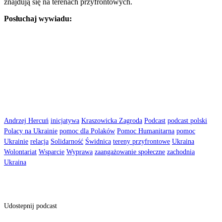
znajdują się na terenach przyfrontowych.
Posłuchaj wywiadu:
Andrzej Hercuń
inicjatywa
Kraszowicka Zagroda
Podcast
podcast polski
Polacy na Ukrainie
pomoc dla Polaków
Pomoc Humanitarna
pomoc
Ukrainie
relacja
Solidarność
Świdnica
tereny przyfrontowe
Ukraina
Wolontariat
Wsparcie
Wyprawa
zaangażowanie społeczne
zachodnia
Ukraina
Udostepnij podcast