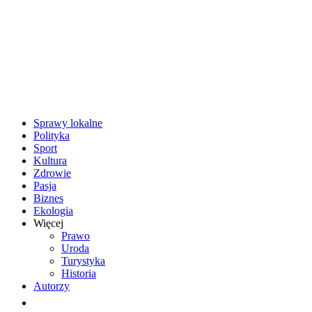
Sprawy lokalne
Polityka
Sport
Kultura
Zdrowie
Pasja
Biznes
Ekologia
Więcej
Prawo
Uroda
Turystyka
Historia
Autorzy