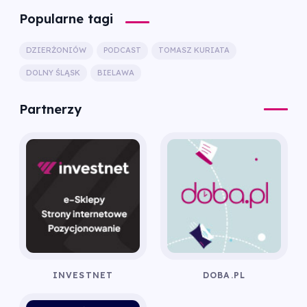
Popularne tagi
DZIERŻONIÓW
PODCAST
TOMASZ KURIATA
DOLNY ŚLĄSK
BIELAWA
Partnerzy
INVESTNET
DOBA.PL