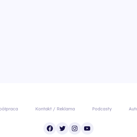
półpraca
Kontakt / Reklama
Podcasty
Aut
Facebook
Twitter
Instagram
YouTube