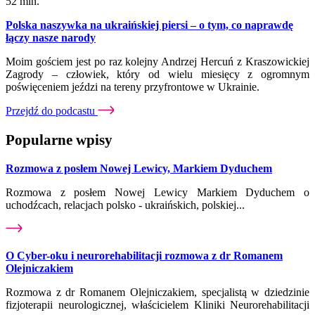
52 min.
Polska naszywka na ukraińskiej piersi – o tym, co naprawdę
łączy nasze narody
Moim gościem jest po raz kolejny Andrzej Hercuń z Kraszowickiej
Zagrody – człowiek, który od wielu miesięcy z ogromnym
poświęceniem jeździ na tereny przyfrontowe w Ukrainie.
Przejdź do podcastu
Popularne wpisy
Rozmowa z posłem Nowej Lewicy, Markiem Dyduchem
Rozmowa z posłem Nowej Lewicy Markiem Dyduchem o
uchodźcach, relacjach polsko - ukraińskich, polskiej...
O Cyber-oku i neurorehabilitacji rozmowa z dr Romanem
Olejniczakiem
Rozmowa z dr Romanem Olejniczakiem, specjalistą w dziedzinie
fizjoterapii neurologicznej, właścicielem Kliniki Neurorehabilitacji