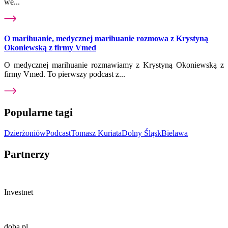
we...
O marihuanie, medycznej marihuanie rozmowa z Krystyną
Okoniewską z firmy Vmed
O medycznej marihuanie rozmawiamy z Krystyną Okoniewską z
firmy Vmed. To pierwszy podcast z...
Popularne tagi
Dzierżoniów
Podcast
Tomasz Kuriata
Dolny Śląsk
Bielawa
Partnerzy
Investnet
doba.pl