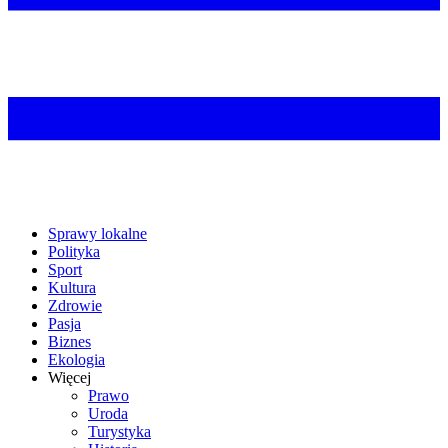
Sprawy lokalne
Polityka
Sport
Kultura
Zdrowie
Pasja
Biznes
Ekologia
Więcej
Prawo
Uroda
Turystyka