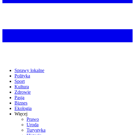
Sprawy lokalne
Polityka
Sport
Kultura
Zdrowie
Pasja
Biznes
Ekologia
Więcej
Prawo
Uroda
Turystyka