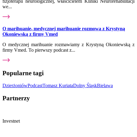
fizjoterapii neurologicznej, właścicielem Kliniki Neurorehabilitacji
we...
O marihuanie, medycznej marihuanie rozmowa z Krystyną
Okoniewską z firmy Vmed
O medycznej marihuanie rozmawiamy z Krystyną Okoniewską z
firmy Vmed. To pierwszy podcast z...
Popularne tagi
Dzierżoniów
Podcast
Tomasz Kuriata
Dolny Śląsk
Bielawa
Partnerzy
Investnet