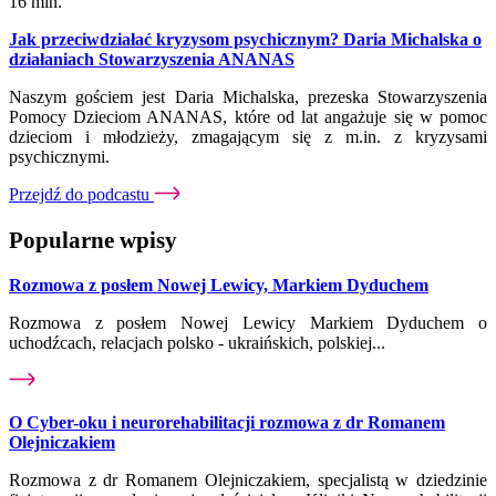
16 min.
Jak przeciwdziałać kryzysom psychicznym? Daria Michalska o
działaniach Stowarzyszenia ANANAS
Naszym gościem jest Daria Michalska, prezeska Stowarzyszenia
Pomocy Dzieciom ANANAS, które od lat angażuje się w pomoc
dzieciom i młodzieży, zmagającym się z m.in. z kryzysami
psychicznymi.
Przejdź do podcastu
Popularne wpisy
Rozmowa z posłem Nowej Lewicy, Markiem Dyduchem
Rozmowa z posłem Nowej Lewicy Markiem Dyduchem o
uchodźcach, relacjach polsko - ukraińskich, polskiej...
O Cyber-oku i neurorehabilitacji rozmowa z dr Romanem
Olejniczakiem
Rozmowa z dr Romanem Olejniczakiem, specjalistą w dziedzinie