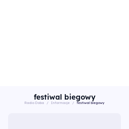
festiwal biegowy
Radio Doba
/
Informacje
/
festiwal biegowy