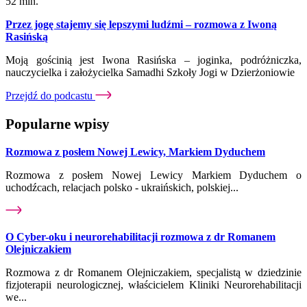
52 min.
Przez jogę stajemy się lepszymi ludźmi – rozmowa z Iwoną
Rasińską
Moją gościnią jest Iwona Rasińska – joginka, podróżniczka,
nauczycielka i założycielka Samadhi Szkoły Jogi w Dzierżoniowie
Przejdź do podcastu
Popularne wpisy
Rozmowa z posłem Nowej Lewicy, Markiem Dyduchem
Rozmowa z posłem Nowej Lewicy Markiem Dyduchem o
uchodźcach, relacjach polsko - ukraińskich, polskiej...
O Cyber-oku i neurorehabilitacji rozmowa z dr Romanem
Olejniczakiem
Rozmowa z dr Romanem Olejniczakiem, specjalistą w dziedzinie
fizjoterapii neurologicznej, właścicielem Kliniki Neurorehabilitacji
we...