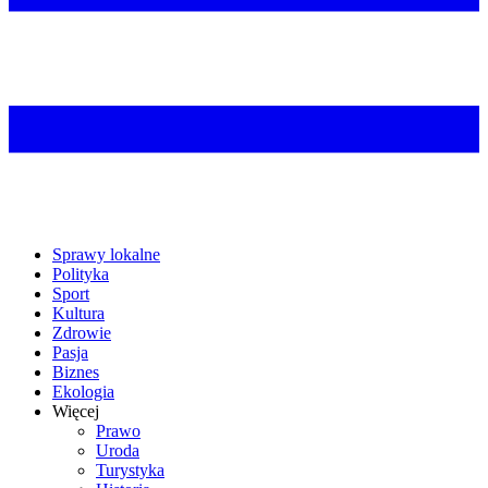
Sprawy lokalne
Polityka
Sport
Kultura
Zdrowie
Pasja
Biznes
Ekologia
Więcej
Prawo
Uroda
Turystyka