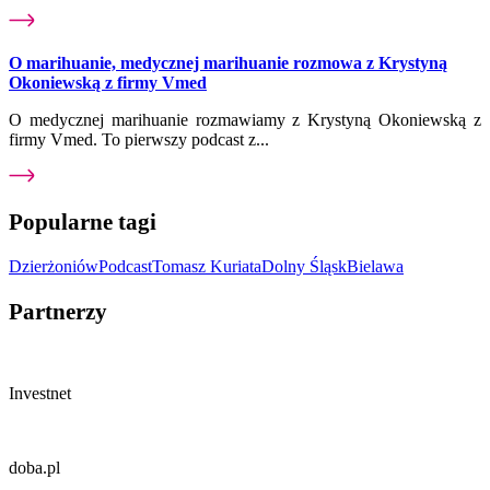
O marihuanie, medycznej marihuanie rozmowa z Krystyną
Okoniewską z firmy Vmed
O medycznej marihuanie rozmawiamy z Krystyną Okoniewską z
firmy Vmed. To pierwszy podcast z...
Popularne tagi
Dzierżoniów
Podcast
Tomasz Kuriata
Dolny Śląsk
Bielawa
Partnerzy
Investnet
doba.pl