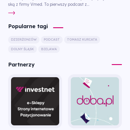
ską z firmy Vmed. To pierwszy podcast z...
Popularne tagi
DZIERŻONIÓW
PODCAST
TOMASZ KURIATA
DOLNY ŚLĄSK
BIELAWA
Partnerzy