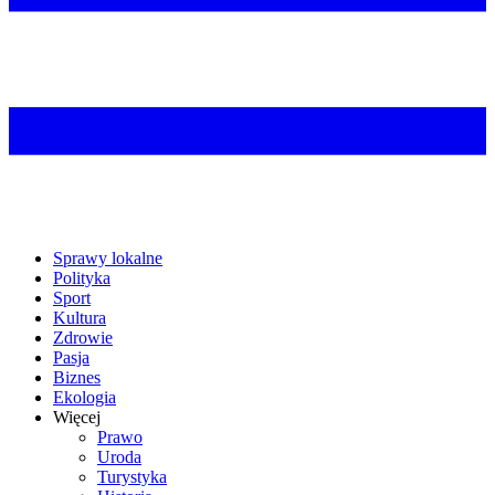
Sprawy lokalne
Polityka
Sport
Kultura
Zdrowie
Pasja
Biznes
Ekologia
Więcej
Prawo
Uroda
Turystyka