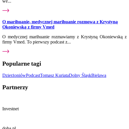
we...
O marihuanie, medycznej marihuanie rozmowa z Krystyną
Okoniewską z firmy Vmed
O medycznej marihuanie rozmawiamy z Krystyną Okoniewską z
firmy Vmed. To pierwszy podcast z...
Popularne tagi
Dzierżoniów
Podcast
Tomasz Kuriata
Dolny Śląsk
Bielawa
Partnerzy
Investnet
doba.pl