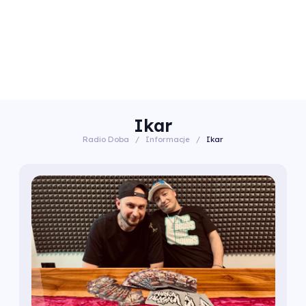
Ikar
Radio Doba
/
Informacje
/
Ikar