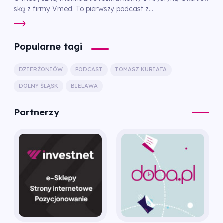
ską z firmy Vmed. To pierwszy podcast z...
Popularne tagi
DZIERŻONIÓW
PODCAST
TOMASZ KURIATA
DOLNY ŚLĄSK
BIELAWA
Partnerzy