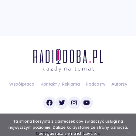
Współpraca
Kontakt / Reklama
Podcasty
Autorzy
Facebook
Twitter
Instagram
YouTube
Ta strona korzysta z ciasteczek aby świadczyć usługi na
najwyższym poziomie. Dalsze korzystanie ze strony oznacza,
© 2026 Copyright - Radio Doba
że zgadzasz się na ich użycie.