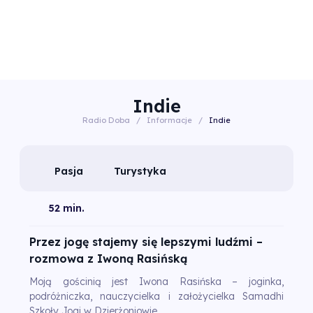
Indie
Radio Doba
/
Informacje
/
Indie
Pasja
Turystyka
52 min.
Przez jogę stajemy się lepszymi ludźmi –
rozmowa z Iwoną Rasińską
Moją gościnią jest Iwona Rasińska – joginka,
podróżniczka, nauczycielka i założycielka Samadhi
Szkoły Jogi w Dzierżoniowie