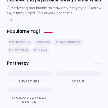
rozmowa z Krystyną Okoniewską z firmy Vmed
O medycznej marihuanie rozmawiamy z Krystyną Okoniew
ską z firmy Vmed. To pierwszy podcast z...
Popularne tagi
DZIERŻONIÓW
PODCAST
TOMASZ KURIATA
DOLNY ŚLĄSK
BIELAWA
Partnerzy
INVESTNET
DOBA.PL
STUDIO JĘZYKOWE
STATUS