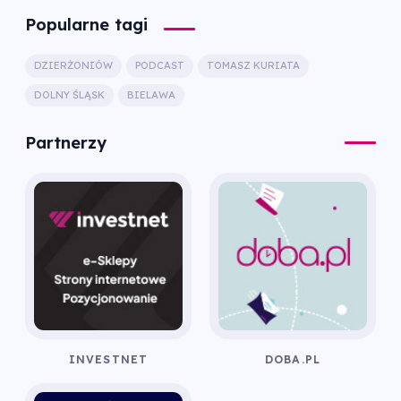
Popularne tagi
DZIERŻONIÓW
PODCAST
TOMASZ KURIATA
DOLNY ŚLĄSK
BIELAWA
Partnerzy
INVESTNET
DOBA.PL