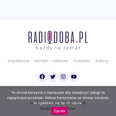
Współpraca
Kontakt / Reklama
Podcasty
Autorzy
Facebook
Twitter
Instagram
YouTube
Ta strona korzysta z ciasteczek aby świadczyć usługi na
najwyższym poziomie. Dalsze korzystanie ze strony oznacza,
© 2026 Copyright - Radio Doba
że zgadzasz się na ich użycie.
Realizacja
Investnet
Zgoda