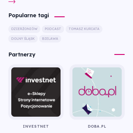
Popularne tagi
DZIERŻONIÓW
PODCAST
TOMASZ KURIATA
DOLNY ŚLĄSK
BIELAWA
Partnerzy
INVESTNET
DOBA.PL