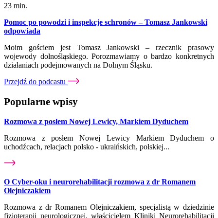
23 min.
Pomoc po powodzi i inspekcje schronów – Tomasz Jankowski
odpowiada
Moim gościem jest Tomasz Jankowski – rzecznik prasowy
wojewody dolnośląskiego. Porozmawiamy o bardzo konkretnych
działaniach podejmowanych na Dolnym Śląsku.
Przejdź do podcastu
Popularne wpisy
Rozmowa z posłem Nowej Lewicy, Markiem Dyduchem
Rozmowa z posłem Nowej Lewicy Markiem Dyduchem o
uchodźcach, relacjach polsko - ukraińskich, polskiej...
O Cyber-oku i neurorehabilitacji rozmowa z dr Romanem
Olejniczakiem
Rozmowa z dr Romanem Olejniczakiem, specjalistą w dziedzinie
fizjoterapii neurologicznej, właścicielem Kliniki Neurorehabilitacji