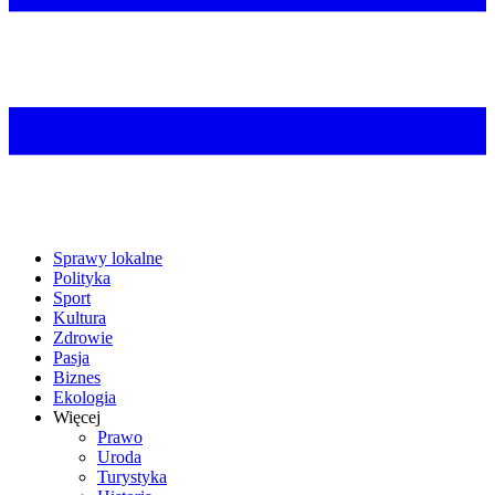
Sprawy lokalne
Polityka
Sport
Kultura
Zdrowie
Pasja
Biznes
Ekologia
Więcej
Prawo
Uroda
Turystyka