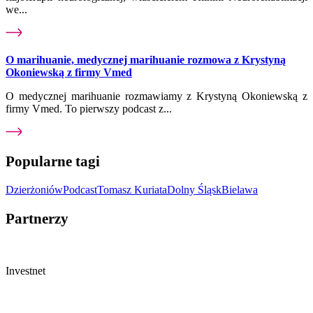
we...
O marihuanie, medycznej marihuanie rozmowa z Krystyną
Okoniewską z firmy Vmed
O medycznej marihuanie rozmawiamy z Krystyną Okoniewską z
firmy Vmed. To pierwszy podcast z...
Popularne tagi
Dzierżoniów
Podcast
Tomasz Kuriata
Dolny Śląsk
Bielawa
Partnerzy
Investnet