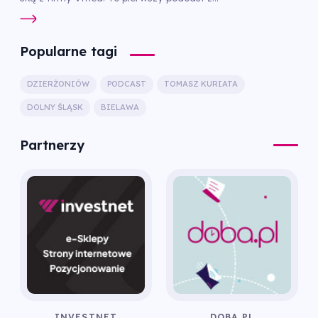
Popularne tagi
DZIERŻONIÓW
PODCAST
TOMASZ KURIATA
DOLNY ŚLĄSK
BIELAWA
Partnerzy
INVESTNET
DOBA.PL