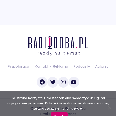
Współpraca
Kontakt / Reklama
Podcasty
Autorzy
Facebook
Twitter
Instagram
YouTube
Ta strona korzysta z ciasteczek aby świadczyć usługi na
najwyższym poziomie. Dalsze korzystanie ze strony oznacza,
© 2026 Copyright - Radio Doba
że zgadzasz się na ich użycie.
Realizacja
Investnet